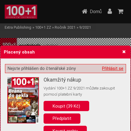
Domů
Extra Publishing
»
100+1 ZZ
»
Ročník 2021
»
9/2021
Placený obsah
Nejste přihlášen do čtenářské zóny
Přihlásit se
Žádost o souhlas s ukládáním volitelných informací
Okamžitý nákup
Vydání 100+1 ZZ 9/2021 můžete zakoupit
pomocí platební karty
Koupit (39 Kč)
Pro základní fungování webu nepotřebujeme ukládat žádné informace
(tzv. cookies apod.). Rádi bychom vás ale požádali o souhlas s
uložením volitelných informací:
Předplatit
Anonymní unikátní ID
Koupit archiv