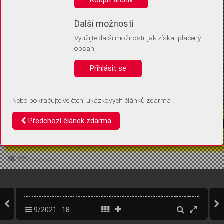
Díky němu příště poznáme, že se jedná o stejné zařízení, a
budeme tak moci přesněji vyhodnotit návštěvnost.
Identifikátor je zcela anonymní.
Další možnosti
Využijte další možnosti, jak získat placený
Vaše souhlasy a odmítnutí si ukládáme do vašeho zařízení, abychom se
obsah
vás už příště znovu neptali. Můžete je kdykoli později upravit ve Správě
cookies
Přihlásit se
Souhlasím
Odmítám
Nebo pokračujte ve čtení ukázkových článků zdarma
Předchozí článek zdarma
9/2021
18