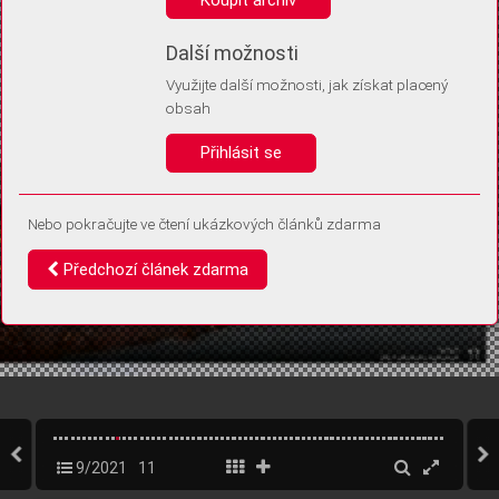
Díky němu příště poznáme, že se jedná o stejné zařízení, a
budeme tak moci přesněji vyhodnotit návštěvnost.
Identifikátor je zcela anonymní.
Další možnosti
Využijte další možnosti, jak získat placený
Vaše souhlasy a odmítnutí si ukládáme do vašeho zařízení, abychom se
obsah
vás už příště znovu neptali. Můžete je kdykoli později upravit ve Správě
cookies
Přihlásit se
Souhlasím
Odmítám
Nebo pokračujte ve čtení ukázkových článků zdarma
Předchozí článek zdarma
9/2021
11