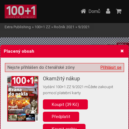
Domů
Extra Publishing
»
100+1 ZZ
»
Ročník 2021
»
9/2021
Placený obsah
Nejste přihlášen do čtenářské zóny
Přihlásit se
Žádost o souhlas s ukládáním volitelných informací
Okamžitý nákup
Vydání 100+1 ZZ 9/2021 můžete zakoupit
pomocí platební karty
Koupit (39 Kč)
Pro základní fungování webu nepotřebujeme ukládat žádné informace
(tzv. cookies apod.). Rádi bychom vás ale požádali o souhlas s
uložením volitelných informací:
Předplatit
Anonymní unikátní ID
Koupit archiv