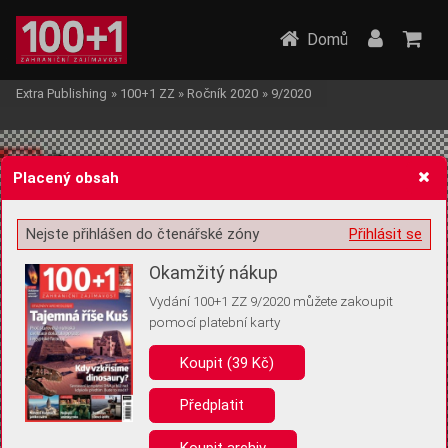
Domů
Extra Publishing
»
100+1 ZZ
»
Ročník 2020
»
9/2020
Placený obsah
Nejste přihlášen do čtenářské zóny
Přihlásit se
Žádost o souhlas s ukládáním volitelných informací
Okamžitý nákup
Vydání 100+1 ZZ 9/2020 můžete zakoupit
pomocí platební karty
Koupit (39 Kč)
Pro základní fungování webu nepotřebujeme ukládat žádné informace
(tzv. cookies apod.). Rádi bychom vás ale požádali o souhlas s
uložením volitelných informací:
Předplatit
Anonymní unikátní ID
Koupit archiv