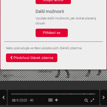
Díky němu příště poznáme, že se jedná o stejné zařízení, a
budeme tak moci přesněji vyhodnotit návštěvnost.
Identifikátor je zcela anonymní.
Další možnosti
Využijte další možnosti, jak získat placený
Vaše souhlasy a odmítnutí si ukládáme do vašeho zařízení, abychom se
obsah
vás už příště znovu neptali. Můžete je kdykoli později upravit ve Správě
cookies
Přihlásit se
Souhlasím
Odmítám
Nebo pokračujte ve čtení ukázkových článků zdarma
Předchozí článek zdarma
9/2020
40