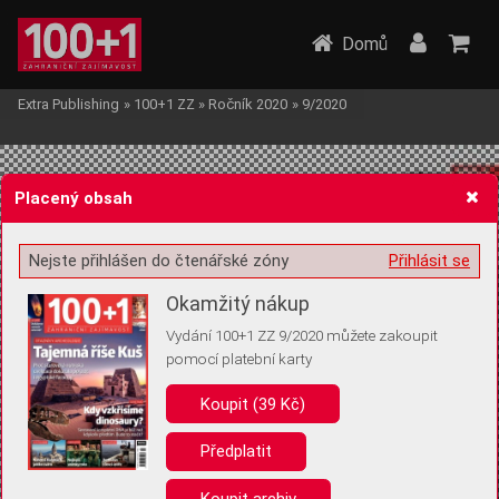
Domů
Extra Publishing
»
100+1 ZZ
»
Ročník 2020
»
9/2020
Placený obsah
Nejste přihlášen do čtenářské zóny
Přihlásit se
Žádost o souhlas s ukládáním volitelných informací
Okamžitý nákup
Vydání 100+1 ZZ 9/2020 můžete zakoupit
pomocí platební karty
Koupit (39 Kč)
Pro základní fungování webu nepotřebujeme ukládat žádné informace
(tzv. cookies apod.). Rádi bychom vás ale požádali o souhlas s
uložením volitelných informací:
Předplatit
Anonymní unikátní ID
Koupit archiv