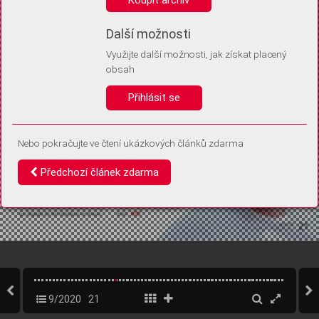
Díky němu příště poznáme, že se jedná o stejné zařízení, a
budeme tak moci přesněji vyhodnotit návštěvnost.
Identifikátor je zcela anonymní.
Další možnosti
Využijte další možnosti, jak získat placený
Vaše souhlasy a odmítnutí si ukládáme do vašeho zařízení, abychom se
obsah
vás už příště znovu neptali. Můžete je kdykoli později upravit ve Správě
cookies
Přihlásit se
Souhlasím
Odmítám
Nebo pokračujte ve čtení ukázkových článků zdarma
Předchozí článek zdarma
9/2020
21