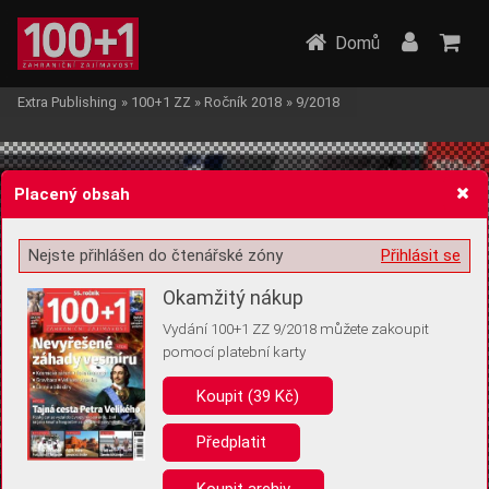
Domů
Extra Publishing
»
100+1 ZZ
»
Ročník 2018
»
9/2018
Placený obsah
Nejste přihlášen do čtenářské zóny
Přihlásit se
Žádost o souhlas s ukládáním volitelných informací
Okamžitý nákup
Vydání 100+1 ZZ 9/2018 můžete zakoupit
pomocí platební karty
Koupit (39 Kč)
Pro základní fungování webu nepotřebujeme ukládat žádné informace
(tzv. cookies apod.). Rádi bychom vás ale požádali o souhlas s
uložením volitelných informací:
Předplatit
Anonymní unikátní ID
Koupit archiv