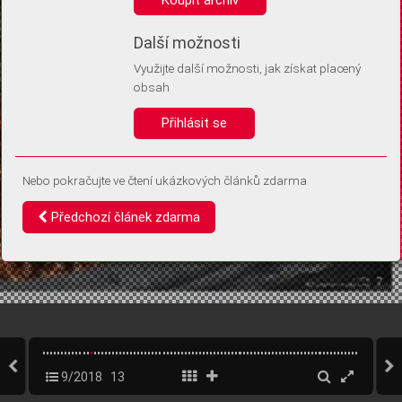
Díky němu příště poznáme, že se jedná o stejné zařízení, a
budeme tak moci přesněji vyhodnotit návštěvnost.
Identifikátor je zcela anonymní.
Další možnosti
Využijte další možnosti, jak získat placený
Vaše souhlasy a odmítnutí si ukládáme do vašeho zařízení, abychom se
obsah
vás už příště znovu neptali. Můžete je kdykoli později upravit ve Správě
cookies
Přihlásit se
Souhlasím
Odmítám
Nebo pokračujte ve čtení ukázkových článků zdarma
Předchozí článek zdarma
9/2018
13