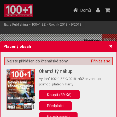
Domů
Extra Publishing
»
100+1 ZZ
»
Ročník 2018
»
9/2018
Placený obsah
Nejste přihlášen do čtenářské zóny
Přihlásit se
Žádost o souhlas s ukládáním volitelných informací
Okamžitý nákup
Vydání 100+1 ZZ 9/2018 můžete zakoupit
pomocí platební karty
Koupit (39 Kč)
Pro základní fungování webu nepotřebujeme ukládat žádné informace
(tzv. cookies apod.). Rádi bychom vás ale požádali o souhlas s
uložením volitelných informací:
Předplatit
Anonymní unikátní ID
Koupit archiv