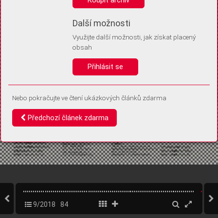
Díky němu příště poznáme, že se jedná o stejné zařízení, a
budeme tak moci přesněji vyhodnotit návštěvnost.
Identifikátor je zcela anonymní.
Další možnosti
Využijte další možnosti, jak získat placený
Vaše souhlasy a odmítnutí si ukládáme do vašeho zařízení, abychom se
obsah
vás už příště znovu neptali. Můžete je kdykoli později upravit ve Správě
cookies
Přihlásit se
Souhlasím
Odmítám
Nebo pokračujte ve čtení ukázkových článků zdarma
Předchozí článek zdarma
9/2018
84