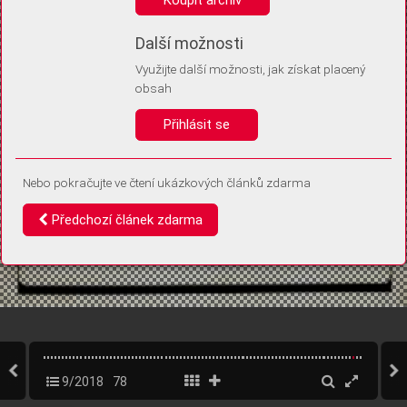
Díky němu příště poznáme, že se jedná o stejné zařízení, a
budeme tak moci přesněji vyhodnotit návštěvnost.
Identifikátor je zcela anonymní.
Další možnosti
Využijte další možnosti, jak získat placený
Vaše souhlasy a odmítnutí si ukládáme do vašeho zařízení, abychom se
obsah
vás už příště znovu neptali. Můžete je kdykoli později upravit ve Správě
cookies
Přihlásit se
Souhlasím
Odmítám
Nebo pokračujte ve čtení ukázkových článků zdarma
Předchozí článek zdarma
9/2018
78