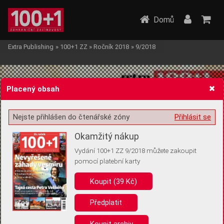
Domů
Extra Publishing
»
100+1 ZZ
»
Ročník 2018
»
9/2018
Placený obsah
Nejste přihlášen do čtenářské zóny
Přihlásit se
Žádost o souhlas s ukládáním volitelných informací
Okamžitý nákup
Vydání 100+1 ZZ 9/2018 můžete zakoupit
pomocí platební karty
Koupit (39 Kč)
Pro základní fungování webu nepotřebujeme ukládat žádné informace
(tzv. cookies apod.). Rádi bychom vás ale požádali o souhlas s
uložením volitelných informací:
Předplatit
Anonymní unikátní ID
Koupit archiv