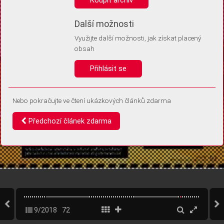
Díky němu příště poznáme, že se jedná o stejné zařízení, a
budeme tak moci přesněji vyhodnotit návštěvnost.
Identifikátor je zcela anonymní.
Další možnosti
Využijte další možnosti, jak získat placený
Vaše souhlasy a odmítnutí si ukládáme do vašeho zařízení, abychom se
obsah
vás už příště znovu neptali. Můžete je kdykoli později upravit ve Správě
cookies
Přihlásit se
Souhlasím
Odmítám
Nebo pokračujte ve čtení ukázkových článků zdarma
Předchozí článek zdarma
9/2018
72