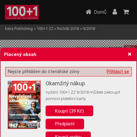
Domů
Extra Publishing
»
100+1 ZZ
»
Ročník 2018
»
9/2018
Placený obsah
Nejste přihlášen do čtenářské zóny
Přihlásit se
Žádost o souhlas s ukládáním volitelných informací
Okamžitý nákup
Vydání 100+1 ZZ 9/2018 můžete zakoupit
pomocí platební karty
Koupit (39 Kč)
Pro základní fungování webu nepotřebujeme ukládat žádné informace
(tzv. cookies apod.). Rádi bychom vás ale požádali o souhlas s
uložením volitelných informací:
Předplatit
Anonymní unikátní ID
Koupit archiv