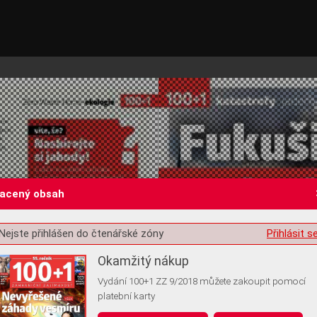
lacený obsah
Nejste přihlášen do čtenářské zóny
Přihlásit s
st o souhlas s ukládáním volitelných informací
Okamžitý nákup
Vydání 100+1 ZZ 9/2018 můžete zakoupit pomocí
platební karty