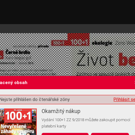
lacený obsah
Nejste přihlášen do čtenářské zóny
Přihlásit s
st o souhlas s ukládáním volitelných informací
Okamžitý nákup
Vydání 100+1 ZZ 9/2018 můžete zakoupit pomocí
platební karty