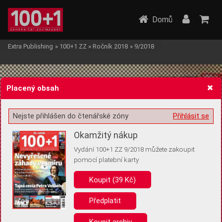
Domů
Extra Publishing
»
100+1 ZZ
»
Ročník 2018
»
9/2018
Placený obsah
Nejste přihlášen do čtenářské zóny
Přihlásit se
Žádost o souhlas s ukládáním volitelných informací
Okamžitý nákup
Vydání 100+1 ZZ 9/2018 můžete zakoupit
pomocí platební karty
Koupit (39 Kč)
Pro základní fungování webu nepotřebujeme ukládat žádné informace
(tzv. cookies apod.). Rádi bychom vás ale požádali o souhlas s
uložením volitelných informací:
Předplatit
Anonymní unikátní ID
Koupit archiv