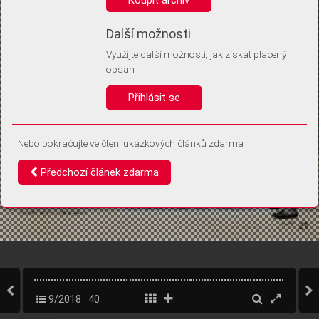
Díky němu příště poznáme, že se jedná o stejné zařízení, a
budeme tak moci přesněji vyhodnotit návštěvnost.
Identifikátor je zcela anonymní.
Další možnosti
Využijte další možnosti, jak získat placený
Vaše souhlasy a odmítnutí si ukládáme do vašeho zařízení, abychom se
obsah
vás už příště znovu neptali. Můžete je kdykoli později upravit ve Správě
cookies
Přihlásit se
Souhlasím
Odmítám
Nebo pokračujte ve čtení ukázkových článků zdarma
Předchozí článek zdarma
9/2018
40