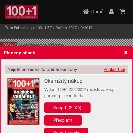
Domů
Extra Publishing
»
100+1 ZZ
»
Ročník 2017
»
9/2017
Placený obsah
Nejste přihlášen do čtenářské zóny
Přihlásit se
Žádost o souhlas s ukládáním volitelných informací
Okamžitý nákup
Vydání 100+1 ZZ 9/2017 můžete zakoupit
pomocí platební karty
Koupit (39 Kč)
Pro základní fungování webu nepotřebujeme ukládat žádné informace
(tzv. cookies apod.). Rádi bychom vás ale požádali o souhlas s
uložením volitelných informací:
Předplatit
Anonymní unikátní ID
Koupit archiv