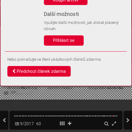
Díky němu příště poznáme, že se jedná o stejné zařízení, a
budeme tak moci přesněji vyhodnotit návštěvnost.
Identifikátor je zcela anonymní.
Další možnosti
Využijte další možnosti, jak získat placený
Vaše souhlasy a odmítnutí si ukládáme do vašeho zařízení, abychom se
obsah
vás už příště znovu neptali. Můžete je kdykoli později upravit ve Správě
cookies
Přihlásit se
Souhlasím
Odmítám
Nebo pokračujte ve čtení ukázkových článků zdarma
Předchozí článek zdarma
9/2017
60