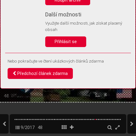
Díky němu příště poznáme, že se jedná o stejné zařízení, a
budeme tak moci přesněji vyhodnotit návštěvnost.
Identifikátor je zcela anonymní.
Další možnosti
Využijte další možnosti, jak získat placený
Vaše souhlasy a odmítnutí si ukládáme do vašeho zařízení, abychom se
obsah
vás už příště znovu neptali. Můžete je kdykoli později upravit ve Správě
cookies
Přihlásit se
Souhlasím
Odmítám
Nebo pokračujte ve čtení ukázkových článků zdarma
Předchozí článek zdarma
9/2017
48