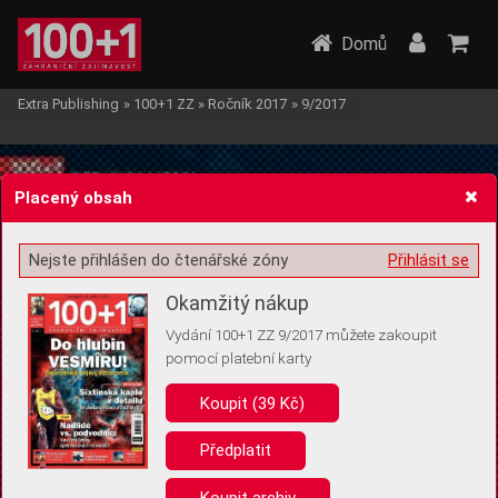
Domů
Extra Publishing
»
100+1 ZZ
»
Ročník 2017
»
9/2017
Placený obsah
Nejste přihlášen do čtenářské zóny
Přihlásit se
Žádost o souhlas s ukládáním volitelných informací
Okamžitý nákup
Vydání 100+1 ZZ 9/2017 můžete zakoupit
pomocí platební karty
Koupit (39 Kč)
Pro základní fungování webu nepotřebujeme ukládat žádné informace
(tzv. cookies apod.). Rádi bychom vás ale požádali o souhlas s
uložením volitelných informací:
Předplatit
Anonymní unikátní ID
Koupit archiv