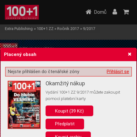
Domů
Extra Publishing
»
100+1 ZZ
»
Ročník 2017
»
9/2017
Placený obsah
Nejste přihlášen do čtenářské zóny
Přihlásit se
Žádost o souhlas s ukládáním volitelných informací
Okamžitý nákup
Vydání 100+1 ZZ 9/2017 můžete zakoupit
pomocí platební karty
Koupit (39 Kč)
Pro základní fungování webu nepotřebujeme ukládat žádné informace
(tzv. cookies apod.). Rádi bychom vás ale požádali o souhlas s
uložením volitelných informací:
Předplatit
Anonymní unikátní ID
Koupit archiv