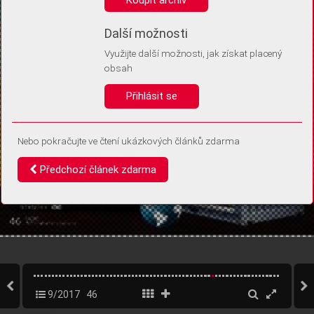
Díky němu příště poznáme, že se jedná o stejné zařízení, a
budeme tak moci přesněji vyhodnotit návštěvnost.
Identifikátor je zcela anonymní.
Další možnosti
Využijte další možnosti, jak získat placený
Vaše souhlasy a odmítnutí si ukládáme do vašeho zařízení, abychom se
obsah
vás už příště znovu neptali. Můžete je kdykoli později upravit ve Správě
cookies
Přihlásit se
Souhlasím
Odmítám
Nebo pokračujte ve čtení ukázkových článků zdarma
Předchozí článek zdarma
9/2017
46