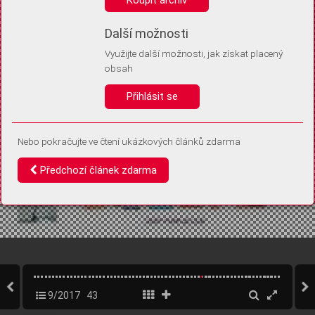
Díky němu příště poznáme, že se jedná o stejné zařízení, a
budeme tak moci přesněji vyhodnotit návštěvnost.
Identifikátor je zcela anonymní.
Další možnosti
Využijte další možnosti, jak získat placený
Vaše souhlasy a odmítnutí si ukládáme do vašeho zařízení, abychom se
obsah
vás už příště znovu neptali. Můžete je kdykoli později upravit ve Správě
cookies
Přihlásit se
Souhlasím
Odmítám
Nebo pokračujte ve čtení ukázkových článků zdarma
Předchozí článek zdarma
9/2017
43