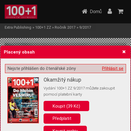
Domů
Extra Publishing
»
100+1 ZZ
»
Ročník 2017
»
9/2017
Placený obsah
Nejste přihlášen do čtenářské zóny
Přihlásit se
Žádost o souhlas s ukládáním volitelných informací
Okamžitý nákup
Vydání 100+1 ZZ 9/2017 můžete zakoupit
pomocí platební karty
Koupit (39 Kč)
Pro základní fungování webu nepotřebujeme ukládat žádné informace
(tzv. cookies apod.). Rádi bychom vás ale požádali o souhlas s
uložením volitelných informací:
Předplatit
Anonymní unikátní ID
Koupit archiv