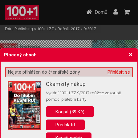
Domů
Extra Publishing
»
100+1 ZZ
»
Ročník 2017
»
9/2017
Placený obsah
Nejste přihlášen do čtenářské zóny
Přihlásit se
Žádost o souhlas s ukládáním volitelných informací
Okamžitý nákup
Vydání 100+1 ZZ 9/2017 můžete zakoupit
pomocí platební karty
Koupit (39 Kč)
Pro základní fungování webu nepotřebujeme ukládat žádné informace
(tzv. cookies apod.). Rádi bychom vás ale požádali o souhlas s
uložením volitelných informací:
Předplatit
Anonymní unikátní ID
Koupit archiv