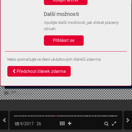
Díky němu příště poznáme, že se jedná o stejné zařízení, a
budeme tak moci přesněji vyhodnotit návštěvnost.
Identifikátor je zcela anonymní.
Další možnosti
Využijte další možnosti, jak získat placený
Vaše souhlasy a odmítnutí si ukládáme do vašeho zařízení, abychom se
obsah
vás už příště znovu neptali. Můžete je kdykoli později upravit ve Správě
cookies
Přihlásit se
Souhlasím
Odmítám
Nebo pokračujte ve čtení ukázkových článků zdarma
Předchozí článek zdarma
9/2017
26