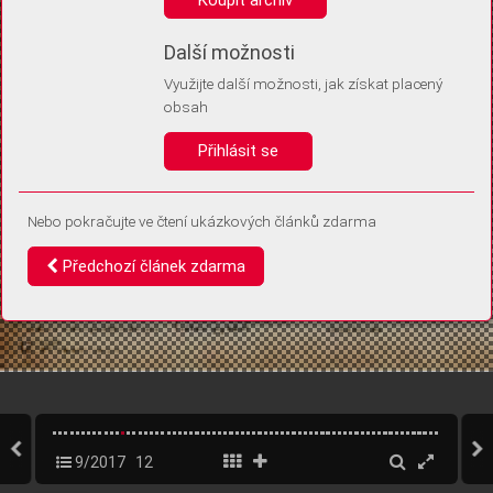
Díky němu příště poznáme, že se jedná o stejné zařízení, a
budeme tak moci přesněji vyhodnotit návštěvnost.
Identifikátor je zcela anonymní.
Další možnosti
Využijte další možnosti, jak získat placený
Vaše souhlasy a odmítnutí si ukládáme do vašeho zařízení, abychom se
obsah
vás už příště znovu neptali. Můžete je kdykoli později upravit ve Správě
cookies
Přihlásit se
Souhlasím
Odmítám
Nebo pokračujte ve čtení ukázkových článků zdarma
Předchozí článek zdarma
9/2017
12