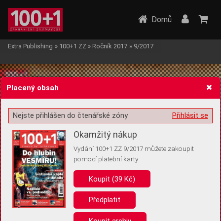
Domů
Extra Publishing
»
100+1 ZZ
»
Ročník 2017
»
9/2017
Placený obsah
Nejste přihlášen do čtenářské zóny
Přihlásit se
Žádost o souhlas s ukládáním volitelných informací
Okamžitý nákup
Vydání 100+1 ZZ 9/2017 můžete zakoupit
pomocí platební karty
Koupit (39 Kč)
Pro základní fungování webu nepotřebujeme ukládat žádné informace
(tzv. cookies apod.). Rádi bychom vás ale požádali o souhlas s
uložením volitelných informací:
Předplatit
Anonymní unikátní ID
Koupit archiv