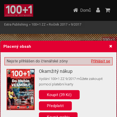
Domů
Extra Publishing
»
100+1 ZZ
»
Ročník 2017
»
9/2017
Placený obsah
Nejste přihlášen do čtenářské zóny
Přihlásit se
Žádost o souhlas s ukládáním volitelných informací
Okamžitý nákup
Vydání 100+1 ZZ 9/2017 můžete zakoupit
pomocí platební karty
Koupit (39 Kč)
Pro základní fungování webu nepotřebujeme ukládat žádné informace
(tzv. cookies apod.). Rádi bychom vás ale požádali o souhlas s
uložením volitelných informací:
Předplatit
Anonymní unikátní ID
Koupit archiv