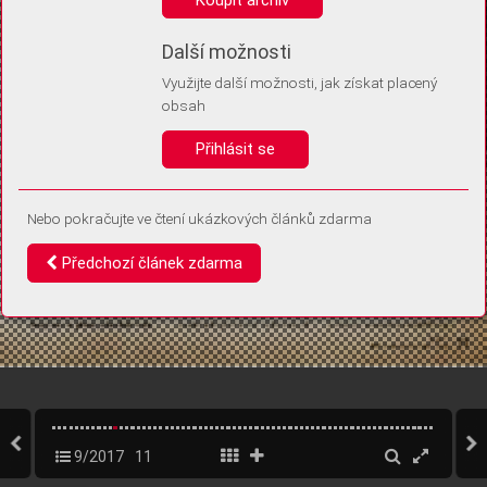
Díky němu příště poznáme, že se jedná o stejné zařízení, a
budeme tak moci přesněji vyhodnotit návštěvnost.
Identifikátor je zcela anonymní.
Další možnosti
Využijte další možnosti, jak získat placený
Vaše souhlasy a odmítnutí si ukládáme do vašeho zařízení, abychom se
obsah
vás už příště znovu neptali. Můžete je kdykoli později upravit ve Správě
cookies
Přihlásit se
Souhlasím
Odmítám
Nebo pokračujte ve čtení ukázkových článků zdarma
Předchozí článek zdarma
9/2017
11