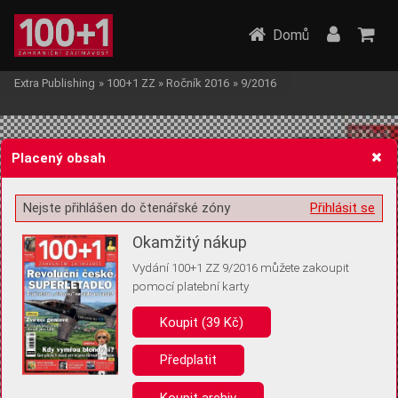
Domů
Extra Publishing
»
100+1 ZZ
»
Ročník 2016
»
9/2016
Placený obsah
Nejste přihlášen do čtenářské zóny
Přihlásit se
Žádost o souhlas s ukládáním volitelných informací
Okamžitý nákup
Vydání 100+1 ZZ 9/2016 můžete zakoupit
pomocí platební karty
Koupit (39 Kč)
Pro základní fungování webu nepotřebujeme ukládat žádné informace
(tzv. cookies apod.). Rádi bychom vás ale požádali o souhlas s
uložením volitelných informací:
Předplatit
Anonymní unikátní ID
Koupit archiv