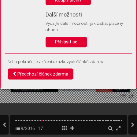
Díky němu příště poznáme, že se jedná o stejné zařízení, a
budeme tak moci přesněji vyhodnotit návštěvnost.
Identifikátor je zcela anonymní.
Další možnosti
Využijte další možnosti, jak získat placený
Vaše souhlasy a odmítnutí si ukládáme do vašeho zařízení, abychom se
obsah
vás už příště znovu neptali. Můžete je kdykoli později upravit ve Správě
cookies
Přihlásit se
Souhlasím
Odmítám
Nebo pokračujte ve čtení ukázkových článků zdarma
Předchozí článek zdarma
9/2016
17