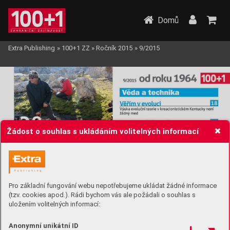
Domů
Extra Publishing
»
100+1 ZZ
»
Ročník 2015
»
9/2015
Žádost o souhlas s ukládáním volitelných informací
Pro základní fungování webu nepotřebujeme ukládat žádné informace
(tzv. cookies apod.). Rádi bychom vás ale požádali o souhlas s
uložením volitelných informací:
Anonymní unikátní ID