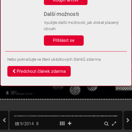
Díky němu příště poznáme, že se jedná o stejné zařízení, a
budeme tak moci přesněji vyhodnotit návštěvnost.
Identifikátor je zcela anonymní.
Další možnosti
Využijte další možnosti, jak získat placený
Vaše souhlasy a odmítnutí si ukládáme do vašeho zařízení, abychom se
obsah
vás už příště znovu neptali. Můžete je kdykoli později upravit ve Správě
cookies
Přihlásit se
Souhlasím
Odmítám
Nebo pokračujte ve čtení ukázkových článků zdarma
Předchozí článek zdarma
9/2014
8