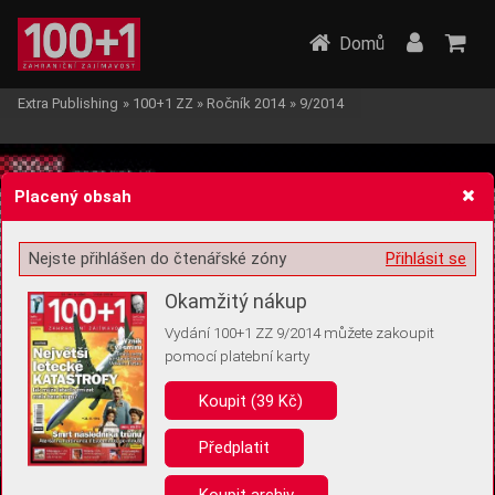
Domů
Extra Publishing
»
100+1 ZZ
»
Ročník 2014
»
9/2014
Placený obsah
Nejste přihlášen do čtenářské zóny
Přihlásit se
Žádost o souhlas s ukládáním volitelných informací
Okamžitý nákup
Vydání 100+1 ZZ 9/2014 můžete zakoupit
pomocí platební karty
Koupit (39 Kč)
Pro základní fungování webu nepotřebujeme ukládat žádné informace
(tzv. cookies apod.). Rádi bychom vás ale požádali o souhlas s
uložením volitelných informací:
Předplatit
Anonymní unikátní ID
Koupit archiv