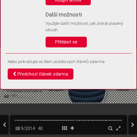
Díky němu příště poznáme, že se jedná o stejné zařízení, a
budeme tak moci přesněji vyhodnotit návštěvnost.
Identifikátor je zcela anonymní.
Další možnosti
Využijte další možnosti, jak získat placený
Vaše souhlasy a odmítnutí si ukládáme do vašeho zařízení, abychom se
obsah
vás už příště znovu neptali. Můžete je kdykoli později upravit ve Správě
cookies
Přihlásit se
Souhlasím
Odmítám
Nebo pokračujte ve čtení ukázkových článků zdarma
Předchozí článek zdarma
9/2014
40