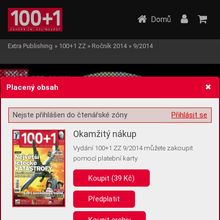
Domů
Extra Publishing
»
100+1 ZZ
»
Ročník 2014
»
9/2014
Placený obsah
Nejste přihlášen do čtenářské zóny
Přihlásit se
Žádost o souhlas s ukládáním volitelných informací
Okamžitý nákup
Vydání 100+1 ZZ 9/2014 můžete zakoupit
pomocí platební karty
Koupit (39 Kč)
Pro základní fungování webu nepotřebujeme ukládat žádné informace
(tzv. cookies apod.). Rádi bychom vás ale požádali o souhlas s
uložením volitelných informací:
Předplatit
Anonymní unikátní ID
Koupit archiv