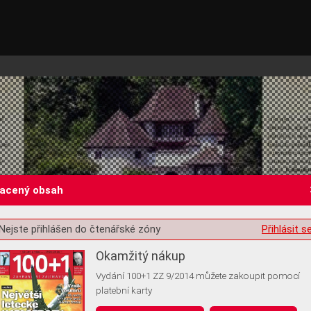
lacený obsah
Nejste přihlášen do čtenářské zóny
Přihlásit s
st o souhlas s ukládáním volitelných informací
Okamžitý nákup
Vydání 100+1 ZZ 9/2014 můžete zakoupit pomocí
platební karty