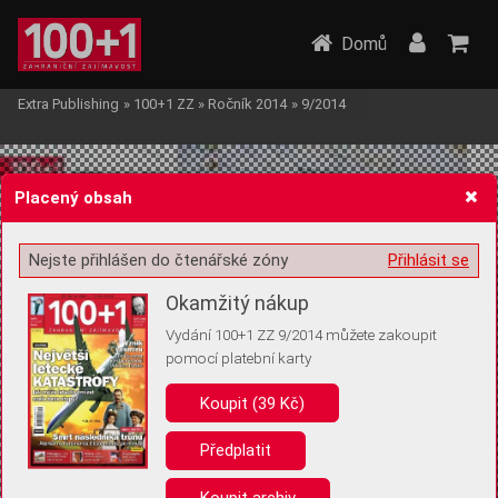
Domů
Extra Publishing
»
100+1 ZZ
»
Ročník 2014
»
9/2014
Placený obsah
Nejste přihlášen do čtenářské zóny
Přihlásit se
Žádost o souhlas s ukládáním volitelných informací
Okamžitý nákup
Vydání 100+1 ZZ 9/2014 můžete zakoupit
pomocí platební karty
Koupit (39 Kč)
Pro základní fungování webu nepotřebujeme ukládat žádné informace
(tzv. cookies apod.). Rádi bychom vás ale požádali o souhlas s
uložením volitelných informací:
Předplatit
Anonymní unikátní ID
Koupit archiv