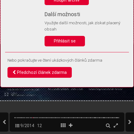
Díky němu příště poznáme, že se jedná o stejné zařízení, a
budeme tak moci přesněji vyhodnotit návštěvnost.
Identifikátor je zcela anonymní.
Další možnosti
Využijte další možnosti, jak získat placený
Vaše souhlasy a odmítnutí si ukládáme do vašeho zařízení, abychom se
obsah
vás už příště znovu neptali. Můžete je kdykoli později upravit ve Správě
cookies
Přihlásit se
Souhlasím
Odmítám
Nebo pokračujte ve čtení ukázkových článků zdarma
Předchozí článek zdarma
9/2014
12