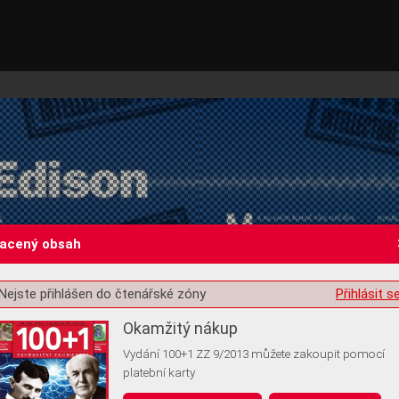
lacený obsah
Nejste přihlášen do čtenářské zóny
Přihlásit s
st o souhlas s ukládáním volitelných informací
Okamžitý nákup
Vydání 100+1 ZZ 9/2013 můžete zakoupit pomocí
platební karty