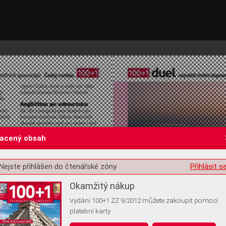
lacený obsah
Nejste přihlášen do čtenářské zóny
Přihlásit s
st o souhlas s ukládáním volitelných informací
Okamžitý nákup
Vydání 100+1 ZZ 9/2012 můžete zakoupit pomocí
platební karty