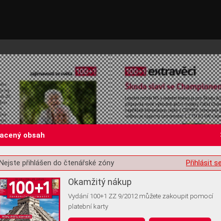
lacený obsah
Nejste přihlášen do čtenářské zóny
Přihlásit s
st o souhlas s ukládáním volitelných informací
Okamžitý nákup
Vydání 100+1 ZZ 9/2012 můžete zakoupit pomocí
platební karty