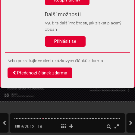
Díky němu příště poznáme, že se jedná o stejné zařízení, a
budeme tak moci přesněji vyhodnotit návštěvnost.
Identifikátor je zcela anonymní.
Další možnosti
Využijte další možnosti, jak získat placený
Vaše souhlasy a odmítnutí si ukládáme do vašeho zařízení, abychom se
obsah
vás už příště znovu neptali. Můžete je kdykoli později upravit ve Správě
cookies
Přihlásit se
Souhlasím
Odmítám
Nebo pokračujte ve čtení ukázkových článků zdarma
Předchozí článek zdarma
9/2012
18