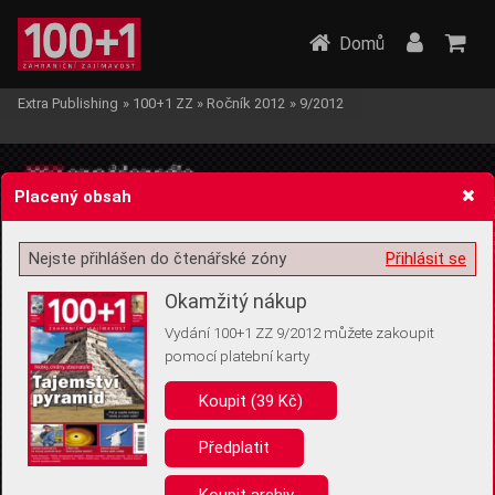
Domů
Extra Publishing
»
100+1 ZZ
»
Ročník 2012
»
9/2012
Placený obsah
Nejste přihlášen do čtenářské zóny
Přihlásit se
Žádost o souhlas s ukládáním volitelných informací
Okamžitý nákup
Vydání 100+1 ZZ 9/2012 můžete zakoupit
pomocí platební karty
Koupit (39 Kč)
Pro základní fungování webu nepotřebujeme ukládat žádné informace
(tzv. cookies apod.). Rádi bychom vás ale požádali o souhlas s
uložením volitelných informací:
Předplatit
Anonymní unikátní ID
Koupit archiv