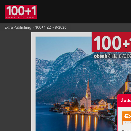
Extra Publishing
»
100+1 ZZ
»
8/2026
10
0
+
obsah 
čísla 8/20
Žádo