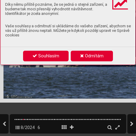
Díky němu příště poznáme, že se jedná o stejné zařízení, a
budeme tak moci přesněji vyhodnotit návštěvnost.
Identifikátor je zcela anonymní.
Vaše souhlasy a odmítnutí si ukládáme do vašeho zařízení, abychom se
vás už příště znovu neptali. Můžete je kdykoli později upravit ve Správě
cookies
Souhlasím
Odmítám
6
8/2024
100+1 zahraniční zajímavost
8/2024
6