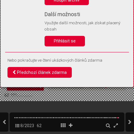
Díky němu příště poznáme, že se jedná o stejné zařízení, a
budeme tak moci přesněji vyhodnotit návštěvnost.
Identifikátor je zcela anonymní.
Další možnosti
Využijte další možnosti, jak získat placený
Vaše souhlasy a odmítnutí si ukládáme do vašeho zařízení, abychom se
obsah
vás už příště znovu neptali. Můžete je kdykoli později upravit ve Správě
cookies
Přihlásit se
Souhlasím
Odmítám
Nebo pokračujte ve čtení ukázkových článků zdarma
Předchozí článek zdarma
8/2023
62