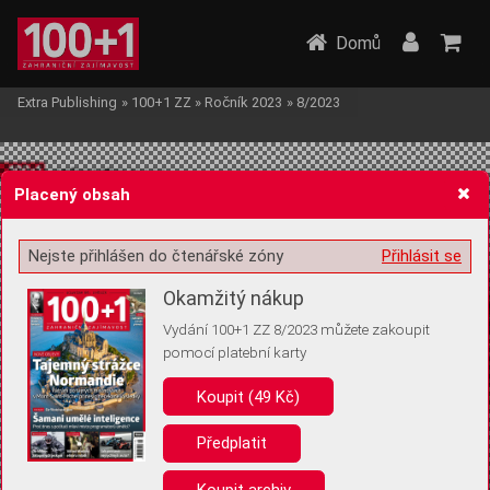
Domů
Extra Publishing
»
100+1 ZZ
»
Ročník 2023
»
8/2023
Placený obsah
Nejste přihlášen do čtenářské zóny
Přihlásit se
Žádost o souhlas s ukládáním volitelných informací
Okamžitý nákup
Vydání 100+1 ZZ 8/2023 můžete zakoupit
pomocí platební karty
Koupit (49 Kč)
Pro základní fungování webu nepotřebujeme ukládat žádné informace
(tzv. cookies apod.). Rádi bychom vás ale požádali o souhlas s
uložením volitelných informací:
Předplatit
Anonymní unikátní ID
Koupit archiv