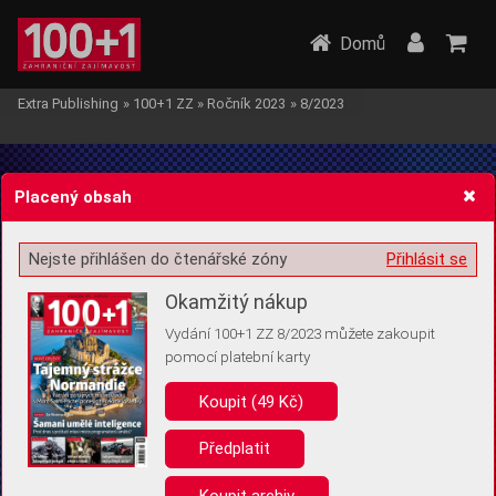
Domů
Extra Publishing
»
100+1 ZZ
»
Ročník 2023
»
8/2023
Placený obsah
Nejste přihlášen do čtenářské zóny
Přihlásit se
Žádost o souhlas s ukládáním volitelných informací
Okamžitý nákup
Vydání 100+1 ZZ 8/2023 můžete zakoupit
pomocí platební karty
Koupit (49 Kč)
Pro základní fungování webu nepotřebujeme ukládat žádné informace
(tzv. cookies apod.). Rádi bychom vás ale požádali o souhlas s
uložením volitelných informací:
Předplatit
Anonymní unikátní ID
Koupit archiv