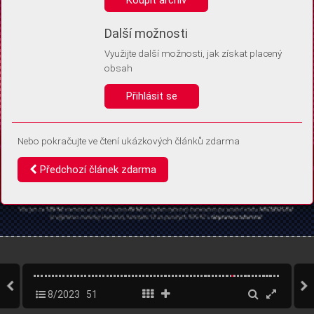
Díky němu příště poznáme, že se jedná o stejné zařízení, a
budeme tak moci přesněji vyhodnotit návštěvnost.
Identifikátor je zcela anonymní.
Další možnosti
Využijte další možnosti, jak získat placený
Vaše souhlasy a odmítnutí si ukládáme do vašeho zařízení, abychom se
obsah
vás už příště znovu neptali. Můžete je kdykoli později upravit ve Správě
cookies
Přihlásit se
Souhlasím
Odmítám
Nebo pokračujte ve čtení ukázkových článků zdarma
Předchozí článek zdarma
8/2023
51