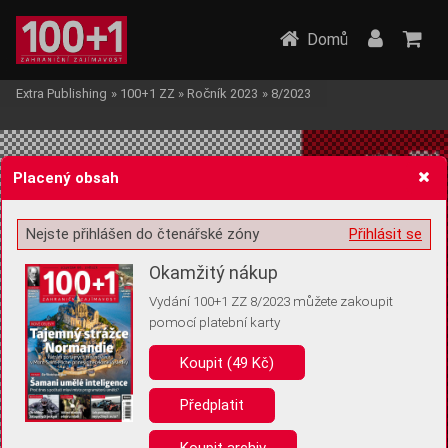
Domů
Extra Publishing
»
100+1 ZZ
»
Ročník 2023
»
8/2023
Placený obsah
Nejste přihlášen do čtenářské zóny
Přihlásit se
Žádost o souhlas s ukládáním volitelných informací
Okamžitý nákup
Vydání 100+1 ZZ 8/2023 můžete zakoupit
pomocí platební karty
Koupit (49 Kč)
Pro základní fungování webu nepotřebujeme ukládat žádné informace
(tzv. cookies apod.). Rádi bychom vás ale požádali o souhlas s
uložením volitelných informací:
Předplatit
Anonymní unikátní ID
Koupit archiv