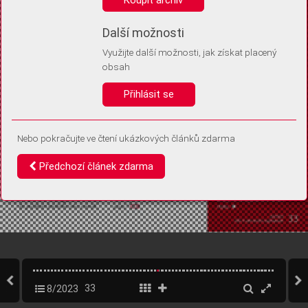
Díky němu příště poznáme, že se jedná o stejné zařízení, a
budeme tak moci přesněji vyhodnotit návštěvnost.
Identifikátor je zcela anonymní.
Další možnosti
Využijte další možnosti, jak získat placený
Vaše souhlasy a odmítnutí si ukládáme do vašeho zařízení, abychom se
obsah
vás už příště znovu neptali. Můžete je kdykoli později upravit ve Správě
cookies
Přihlásit se
Souhlasím
Odmítám
Nebo pokračujte ve čtení ukázkových článků zdarma
Předchozí článek zdarma
8/2023
33