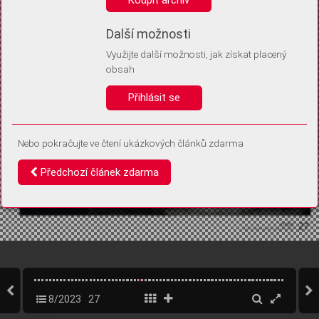
Díky němu příště poznáme, že se jedná o stejné zařízení, a
budeme tak moci přesněji vyhodnotit návštěvnost.
Identifikátor je zcela anonymní.
Další možnosti
Využijte další možnosti, jak získat placený
Vaše souhlasy a odmítnutí si ukládáme do vašeho zařízení, abychom se
obsah
vás už příště znovu neptali. Můžete je kdykoli později upravit ve Správě
cookies
Přihlásit se
Souhlasím
Odmítám
Nebo pokračujte ve čtení ukázkových článků zdarma
Předchozí článek zdarma
8/2023
27