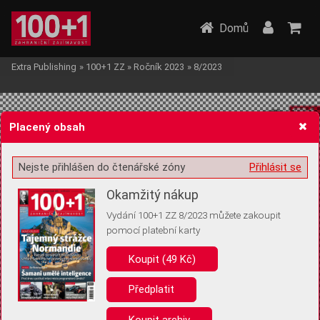
Domů
Extra Publishing
»
100+1 ZZ
»
Ročník 2023
»
8/2023
Placený obsah
Nejste přihlášen do čtenářské zóny
Přihlásit se
Žádost o souhlas s ukládáním volitelných informací
Okamžitý nákup
Vydání 100+1 ZZ 8/2023 můžete zakoupit
pomocí platební karty
Koupit (49 Kč)
Pro základní fungování webu nepotřebujeme ukládat žádné informace
(tzv. cookies apod.). Rádi bychom vás ale požádali o souhlas s
uložením volitelných informací:
Předplatit
Anonymní unikátní ID
Koupit archiv