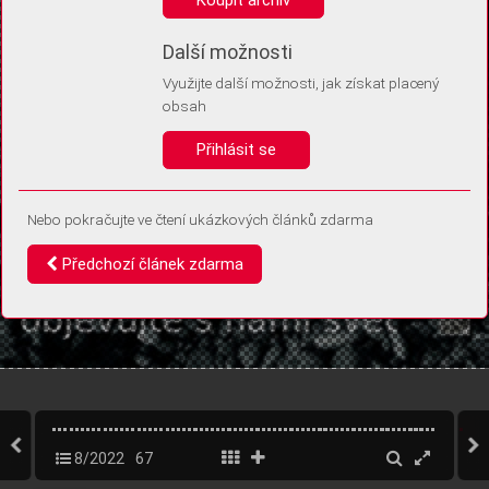
Díky němu příště poznáme, že se jedná o stejné zařízení, a
budeme tak moci přesněji vyhodnotit návštěvnost.
Identifikátor je zcela anonymní.
Další možnosti
Využijte další možnosti, jak získat placený
Vaše souhlasy a odmítnutí si ukládáme do vašeho zařízení, abychom se
obsah
vás už příště znovu neptali. Můžete je kdykoli později upravit ve Správě
cookies
Přihlásit se
Souhlasím
Odmítám
Nebo pokračujte ve čtení ukázkových článků zdarma
Předchozí článek zdarma
8/2022
67