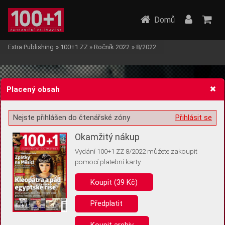
Domů
Extra Publishing
»
100+1 ZZ
»
Ročník 2022
»
8/2022
Placený obsah
Nejste přihlášen do čtenářské zóny
Přihlásit se
Žádost o souhlas s ukládáním volitelných informací
Okamžitý nákup
Vydání 100+1 ZZ 8/2022 můžete zakoupit
pomocí platební karty
Koupit (39 Kč)
Pro základní fungování webu nepotřebujeme ukládat žádné informace
(tzv. cookies apod.). Rádi bychom vás ale požádali o souhlas s
uložením volitelných informací:
Předplatit
Anonymní unikátní ID
Koupit archiv