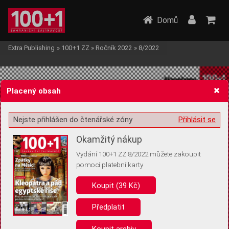
Domů
Extra Publishing
»
100+1 ZZ
»
Ročník 2022
»
8/2022
Placený obsah
Nejste přihlášen do čtenářské zóny
Přihlásit se
Žádost o souhlas s ukládáním volitelných informací
Okamžitý nákup
Vydání 100+1 ZZ 8/2022 můžete zakoupit
pomocí platební karty
Koupit (39 Kč)
Pro základní fungování webu nepotřebujeme ukládat žádné informace
(tzv. cookies apod.). Rádi bychom vás ale požádali o souhlas s
uložením volitelných informací:
Předplatit
Anonymní unikátní ID
Koupit archiv