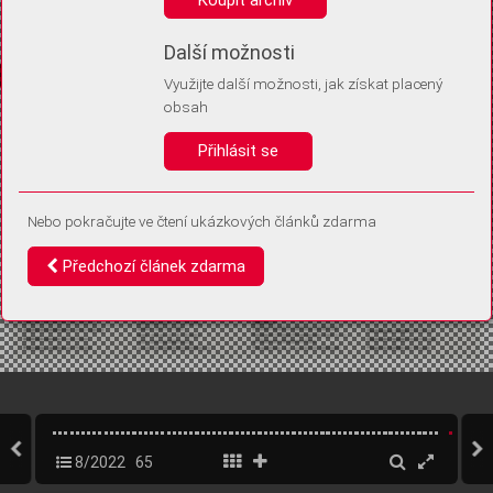
Díky němu příště poznáme, že se jedná o stejné zařízení, a
budeme tak moci přesněji vyhodnotit návštěvnost.
Identifikátor je zcela anonymní.
Další možnosti
Využijte další možnosti, jak získat placený
Vaše souhlasy a odmítnutí si ukládáme do vašeho zařízení, abychom se
obsah
vás už příště znovu neptali. Můžete je kdykoli později upravit ve Správě
cookies
Přihlásit se
Souhlasím
Odmítám
Nebo pokračujte ve čtení ukázkových článků zdarma
Předchozí článek zdarma
8/2022
65