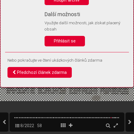
Díky němu příště poznáme, že se jedná o stejné zařízení, a
budeme tak moci přesněji vyhodnotit návštěvnost.
Identifikátor je zcela anonymní.
Další možnosti
Využijte další možnosti, jak získat placený
Vaše souhlasy a odmítnutí si ukládáme do vašeho zařízení, abychom se
obsah
vás už příště znovu neptali. Můžete je kdykoli později upravit ve Správě
cookies
Přihlásit se
Souhlasím
Odmítám
Nebo pokračujte ve čtení ukázkových článků zdarma
Předchozí článek zdarma
8/2022
58