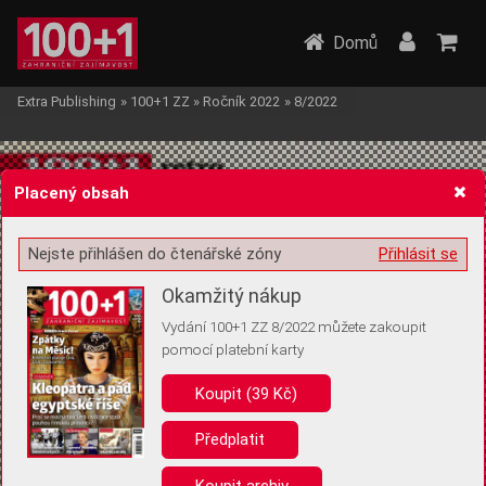
Domů
Extra Publishing
»
100+1 ZZ
»
Ročník 2022
»
8/2022
Placený obsah
Nejste přihlášen do čtenářské zóny
Přihlásit se
Žádost o souhlas s ukládáním volitelných informací
Okamžitý nákup
Vydání 100+1 ZZ 8/2022 můžete zakoupit
pomocí platební karty
Koupit (39 Kč)
Pro základní fungování webu nepotřebujeme ukládat žádné informace
(tzv. cookies apod.). Rádi bychom vás ale požádali o souhlas s
uložením volitelných informací:
Předplatit
Anonymní unikátní ID
Koupit archiv