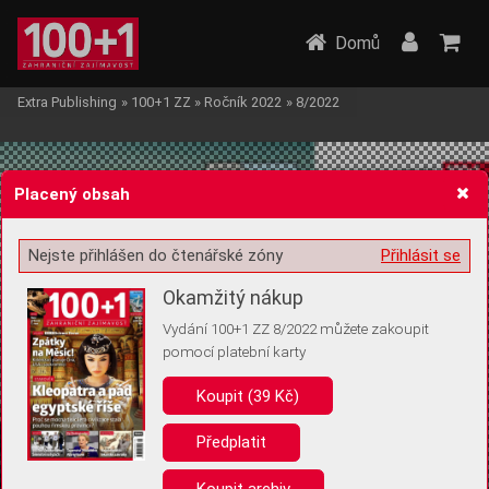
Domů
Extra Publishing
»
100+1 ZZ
»
Ročník 2022
»
8/2022
Placený obsah
Nejste přihlášen do čtenářské zóny
Přihlásit se
Žádost o souhlas s ukládáním volitelných informací
Okamžitý nákup
Vydání 100+1 ZZ 8/2022 můžete zakoupit
pomocí platební karty
Koupit (39 Kč)
Pro základní fungování webu nepotřebujeme ukládat žádné informace
(tzv. cookies apod.). Rádi bychom vás ale požádali o souhlas s
uložením volitelných informací:
Předplatit
Anonymní unikátní ID
Koupit archiv