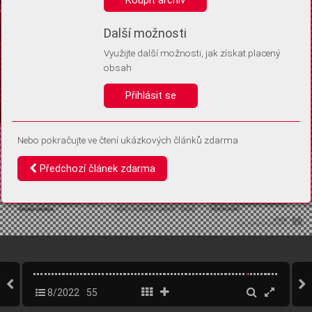
Díky němu příště poznáme, že se jedná o stejné zařízení, a
budeme tak moci přesněji vyhodnotit návštěvnost.
Identifikátor je zcela anonymní.
Další možnosti
Využijte další možnosti, jak získat placený
Vaše souhlasy a odmítnutí si ukládáme do vašeho zařízení, abychom se
obsah
vás už příště znovu neptali. Můžete je kdykoli později upravit ve Správě
cookies
Přihlásit se
Souhlasím
Odmítám
Nebo pokračujte ve čtení ukázkových článků zdarma
Předchozí článek zdarma
8/2022
55