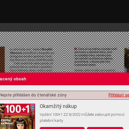
lacený obsah
Nejste přihlášen do čtenářské zóny
Přihlásit s
st o souhlas s ukládáním volitelných informací
Okamžitý nákup
Vydání 100+1 ZZ 8/2022 můžete zakoupit pomocí
platební karty