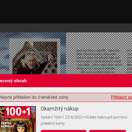
lacený obsah
Nejste přihlášen do čtenářské zóny
Přihlásit s
st o souhlas s ukládáním volitelných informací
Okamžitý nákup
Vydání 100+1 ZZ 8/2022 můžete zakoupit pomocí
platební karty