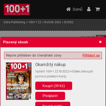
Domů
Extra Publishing
»
100+1 ZZ
»
Ročník 2022
»
8/2022
Placený obsah
Nejste přihlášen do čtenářské zóny
Přihlásit se
Žádost o souhlas s ukládáním volitelných informací
Okamžitý nákup
Vydání 100+1 ZZ 8/2022 můžete zakoupit
pomocí platební karty
Koupit (39 Kč)
Pro základní fungování webu nepotřebujeme ukládat žádné informace
(tzv. cookies apod.). Rádi bychom vás ale požádali o souhlas s
uložením volitelných informací:
Předplatit
Anonymní unikátní ID
Koupit archiv