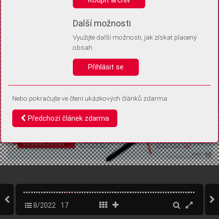
Díky němu příště poznáme, že se jedná o stejné zařízení, a
budeme tak moci přesněji vyhodnotit návštěvnost.
Identifikátor je zcela anonymní.
Další možnosti
Využijte další možnosti, jak získat placený
Vaše souhlasy a odmítnutí si ukládáme do vašeho zařízení, abychom se
obsah
vás už příště znovu neptali. Můžete je kdykoli později upravit ve Správě
cookies
Přihlásit se
Souhlasím
Odmítám
Nebo pokračujte ve čtení ukázkových článků zdarma
Předchozí článek zdarma
8/2022
17