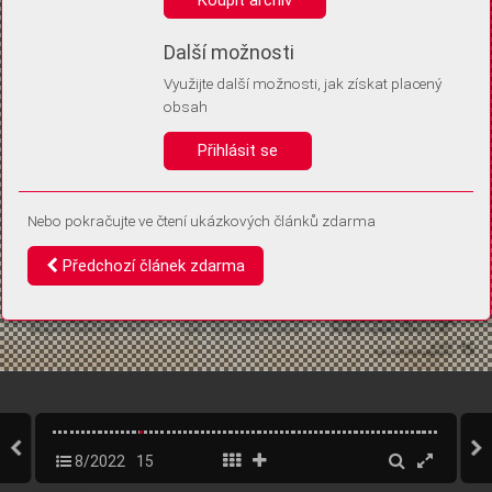
Díky němu příště poznáme, že se jedná o stejné zařízení, a
budeme tak moci přesněji vyhodnotit návštěvnost.
Identifikátor je zcela anonymní.
Další možnosti
Využijte další možnosti, jak získat placený
Vaše souhlasy a odmítnutí si ukládáme do vašeho zařízení, abychom se
obsah
vás už příště znovu neptali. Můžete je kdykoli později upravit ve Správě
cookies
Přihlásit se
Souhlasím
Odmítám
Nebo pokračujte ve čtení ukázkových článků zdarma
Předchozí článek zdarma
8/2022
15