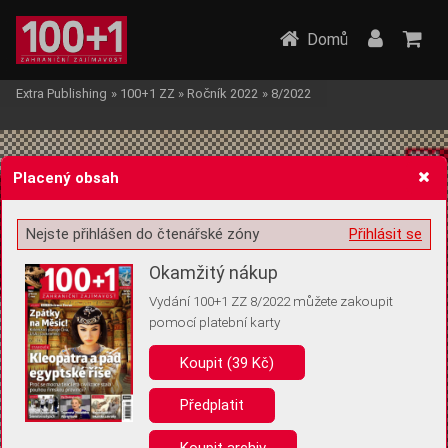
Domů
Extra Publishing
»
100+1 ZZ
»
Ročník 2022
»
8/2022
Placený obsah
Nejste přihlášen do čtenářské zóny
Přihlásit se
Žádost o souhlas s ukládáním volitelných informací
Okamžitý nákup
Vydání 100+1 ZZ 8/2022 můžete zakoupit
pomocí platební karty
Koupit (39 Kč)
Pro základní fungování webu nepotřebujeme ukládat žádné informace
(tzv. cookies apod.). Rádi bychom vás ale požádali o souhlas s
uložením volitelných informací:
Předplatit
Anonymní unikátní ID
Koupit archiv