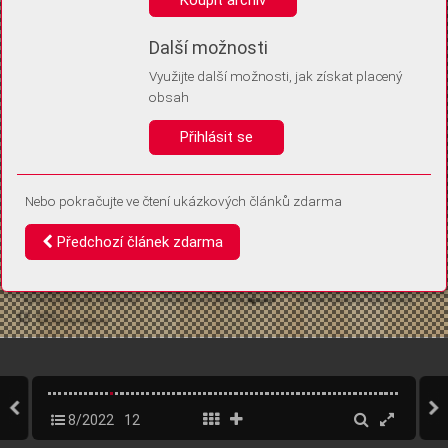
Díky němu příště poznáme, že se jedná o stejné zařízení, a
budeme tak moci přesněji vyhodnotit návštěvnost.
Identifikátor je zcela anonymní.
Další možnosti
Využijte další možnosti, jak získat placený
Vaše souhlasy a odmítnutí si ukládáme do vašeho zařízení, abychom se
obsah
vás už příště znovu neptali. Můžete je kdykoli později upravit ve Správě
cookies
Přihlásit se
Souhlasím
Odmítám
Nebo pokračujte ve čtení ukázkových článků zdarma
Předchozí článek zdarma
8/2022
12