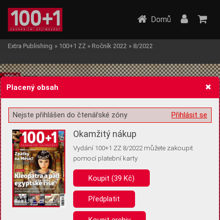
Domů
Extra Publishing
»
100+1 ZZ
»
Ročník 2022
»
8/2022
Placený obsah
Nejste přihlášen do čtenářské zóny
Přihlásit se
Žádost o souhlas s ukládáním volitelných informací
Okamžitý nákup
Vydání 100+1 ZZ 8/2022 můžete zakoupit
pomocí platební karty
Koupit (39 Kč)
Pro základní fungování webu nepotřebujeme ukládat žádné informace
(tzv. cookies apod.). Rádi bychom vás ale požádali o souhlas s
uložením volitelných informací:
Předplatit
Anonymní unikátní ID
Koupit archiv