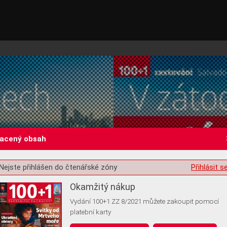
lacený obsah
Nejste přihlášen do čtenářské zóny
Přihlásit s
st o souhlas s ukládáním volitelných informací
Okamžitý nákup
Vydání 100+1 ZZ 8/2021 můžete zakoupit pomocí
platební karty