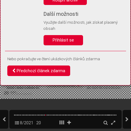
Díky němu příště poznáme, že se jedná o stejné zařízení, a
budeme tak moci přesněji vyhodnotit návštěvnost.
Identifikátor je zcela anonymní.
Další možnosti
Využijte další možnosti, jak získat placený
Vaše souhlasy a odmítnutí si ukládáme do vašeho zařízení, abychom se
obsah
vás už příště znovu neptali. Můžete je kdykoli později upravit ve Správě
cookies
Přihlásit se
Souhlasím
Odmítám
Nebo pokračujte ve čtení ukázkových článků zdarma
Předchozí článek zdarma
8/2021
20