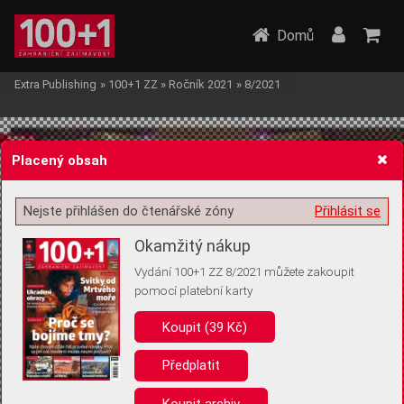
Domů
Extra Publishing
»
100+1 ZZ
»
Ročník 2021
»
8/2021
Placený obsah
Nejste přihlášen do čtenářské zóny
Přihlásit se
Žádost o souhlas s ukládáním volitelných informací
Okamžitý nákup
Vydání 100+1 ZZ 8/2021 můžete zakoupit
pomocí platební karty
Koupit (39 Kč)
Pro základní fungování webu nepotřebujeme ukládat žádné informace
(tzv. cookies apod.). Rádi bychom vás ale požádali o souhlas s
uložením volitelných informací:
Předplatit
Anonymní unikátní ID
Koupit archiv