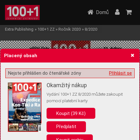
Domů
Extra Publishing
»
100+1 ZZ
»
Ročník 2020
»
8/2020
Placený obsah
Nejste přihlášen do čtenářské zóny
Přihlásit se
Žádost o souhlas s ukládáním volitelných informací
Okamžitý nákup
Vydání 100+1 ZZ 8/2020 můžete zakoupit
pomocí platební karty
Koupit (39 Kč)
Pro základní fungování webu nepotřebujeme ukládat žádné informace
(tzv. cookies apod.). Rádi bychom vás ale požádali o souhlas s
uložením volitelných informací:
Předplatit
Anonymní unikátní ID
Koupit archiv