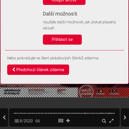
Díky němu příště poznáme, že se jedná o stejné zařízení, a
budeme tak moci přesněji vyhodnotit návštěvnost.
Identifikátor je zcela anonymní.
Další možnosti
Využijte další možnosti, jak získat placený
Vaše souhlasy a odmítnutí si ukládáme do vašeho zařízení, abychom se
obsah
vás už příště znovu neptali. Můžete je kdykoli později upravit ve Správě
cookies
Přihlásit se
Souhlasím
Odmítám
Nebo pokračujte ve čtení ukázkových článků zdarma
Předchozí článek zdarma
8/2020
66