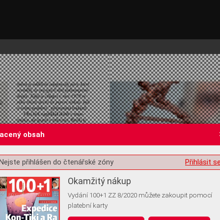
lacený obsah
Nejste přihlášen do čtenářské zóny
Přihlásit s
st o souhlas s ukládáním volitelných informací
Okamžitý nákup
Vydání 100+1 ZZ 8/2020 můžete zakoupit pomocí
platební karty