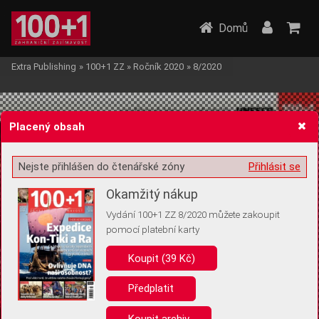
Domů
Extra Publishing
»
100+1 ZZ
»
Ročník 2020
»
8/2020
Placený obsah
Nejste přihlášen do čtenářské zóny
Přihlásit se
Žádost o souhlas s ukládáním volitelných informací
Okamžitý nákup
Vydání 100+1 ZZ 8/2020 můžete zakoupit
pomocí platební karty
Koupit (39 Kč)
Pro základní fungování webu nepotřebujeme ukládat žádné informace
(tzv. cookies apod.). Rádi bychom vás ale požádali o souhlas s
uložením volitelných informací:
Předplatit
Anonymní unikátní ID
Koupit archiv