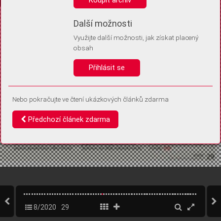
Díky němu příště poznáme, že se jedná o stejné zařízení, a
budeme tak moci přesněji vyhodnotit návštěvnost.
Identifikátor je zcela anonymní.
Další možnosti
Využijte další možnosti, jak získat placený
Vaše souhlasy a odmítnutí si ukládáme do vašeho zařízení, abychom se
obsah
vás už příště znovu neptali. Můžete je kdykoli později upravit ve Správě
cookies
Přihlásit se
Souhlasím
Odmítám
Nebo pokračujte ve čtení ukázkových článků zdarma
Předchozí článek zdarma
8/2020
29