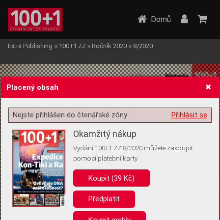
Domů
Extra Publishing
»
100+1 ZZ
»
Ročník 2020
»
8/2020
Placený obsah
Nejste přihlášen do čtenářské zóny
Přihlásit se
Žádost o souhlas s ukládáním volitelných informací
Okamžitý nákup
Vydání 100+1 ZZ 8/2020 můžete zakoupit
pomocí platební karty
Koupit (39 Kč)
Pro základní fungování webu nepotřebujeme ukládat žádné informace
(tzv. cookies apod.). Rádi bychom vás ale požádali o souhlas s
uložením volitelných informací:
Předplatit
Anonymní unikátní ID
Koupit archiv