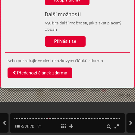
Díky němu příště poznáme, že se jedná o stejné zařízení, a
budeme tak moci přesněji vyhodnotit návštěvnost.
Identifikátor je zcela anonymní.
Další možnosti
Využijte další možnosti, jak získat placený
Vaše souhlasy a odmítnutí si ukládáme do vašeho zařízení, abychom se
obsah
vás už příště znovu neptali. Můžete je kdykoli později upravit ve Správě
cookies
Přihlásit se
Souhlasím
Odmítám
Nebo pokračujte ve čtení ukázkových článků zdarma
Předchozí článek zdarma
8/2020
21