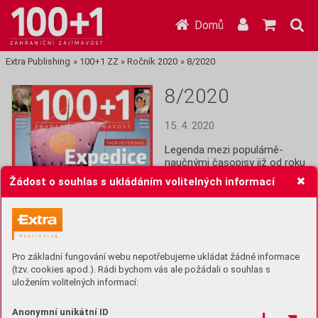
Domů
Extra Publishing
»
100+1 ZZ
»
Ročník 2020
»
8/2020
8/2020
15. 4. 2020
Legenda mezi populárně-
naučnými časopisy již od roku 
1964! Stoplusjednička je 
Žádost o souhlas s ukládáním volitelných informací
čtrnáctideník plný informací z 
celého světa: Historie, věda,  
technika, lidé, společnost a 
další zajímavosti.
Pro základní fungování webu nepotřebujeme ukládat žádné informace
Koupit (39 Kč)
(tzv. cookies apod.). Rádi bychom vás ale požádali o souhlas s
uložením volitelných informací:
Předplatit
Anonymní unikátní ID