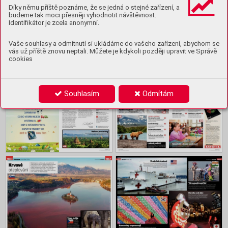
Ukázka
Díky němu příště poznáme, že se jedná o stejné zařízení, a
budeme tak moci přesněji vyhodnotit návštěvnost.
Koupit archiv
Identifikátor je zcela anonymní.
Vaše souhlasy a odmítnutí si ukládáme do vašeho zařízení, abychom se
vás už příště znovu neptali. Můžete je kdykoli později upravit ve Správě
Obsah
cookies
Souhlasím
Odmítám